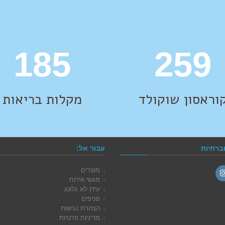
185
308
וראסון שוקולד
מקלות בריאות
ברתיות
עבור אל:
מוצרים
מגשי אירוח
Instag
עידן לא גלוטן
סניפים
הצהרת נגישות
מדיניות פרטיות