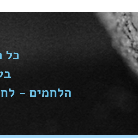
כל ה
בע
הלחמים - לחמ