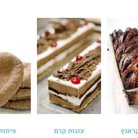
קראנץ
עוגות קרם
פיתות