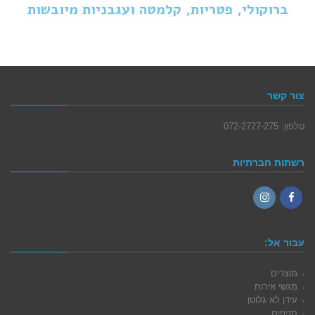
ברוקולי, פטריות, קלמטה ועגבניות מיובשות
צור קשר
טלפון: 072-2727-275
רשתות חברתיות
Instagram
Facebook
עבור אל:
מוצרים
מגשי אירוח
עידן לא גלוטן
סניפים