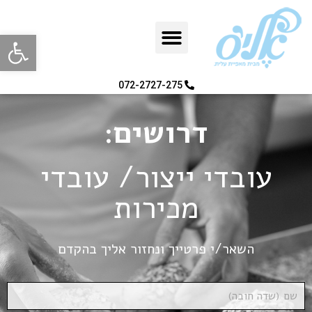
פתח סרגל
072-2727-275
דרושים:
עובדי ייצור/ עובדי
מכירות
השאר/י פרטייך ונחזור אליך בהקדם