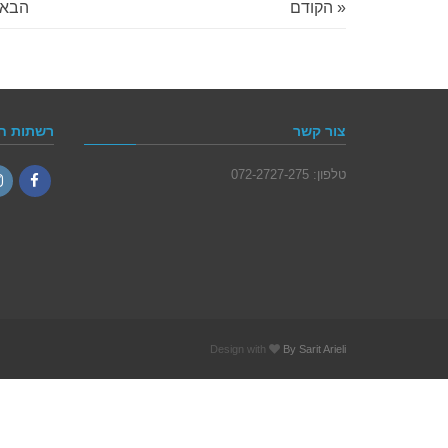
« הקודם
הבא 
צור קשר
רשתות ח
טלפון: 072-2727-275
ram
Facebook
Design with
By Sarit Arieli